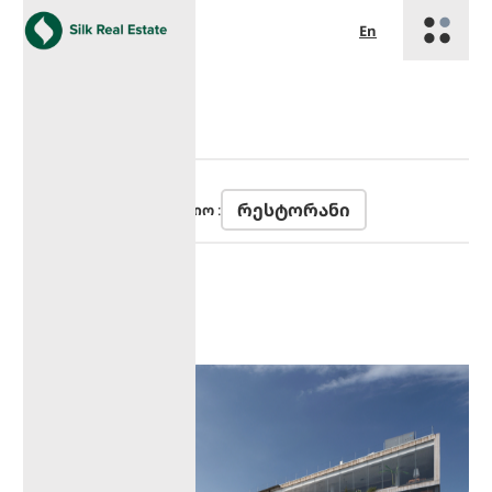
En
ᲠᲔᲡᲞᲣᲑᲚᲘᲙᲐ
მისამართი:
თბილისი
რესტორანი
კატეგორია
პორტოფლიო
: