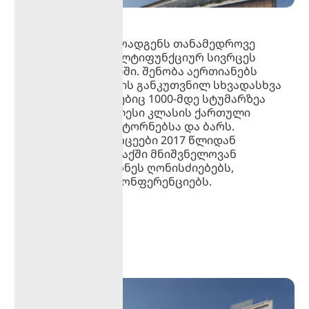
რესპუბლიკა წარმოადგენს თანამედროვე
სტანდარტების მულტიფუნქციურ სივრცეს
თბილისის შუაგულში. შენობა აერთიანებს
ღონისძიებებისთვის განკუთვნილ სხვადასხვა
სივრცეებს, რომლებიც 1000-მდე სტუმარზეა
გათვლილი, უმაღლესი კლასის ქართული
სამზარეულოს რესტორნებსა და ბარს.
რესპუბლიკის სივრცეები 2017 წლიდან
მასპინძლობს ქალაქში მნიშვნელოვან
კულტურულ თუ ბიზნეს ღონისძიებებს,
კონცერტებსა და კონფერენციებს.
გალერეა