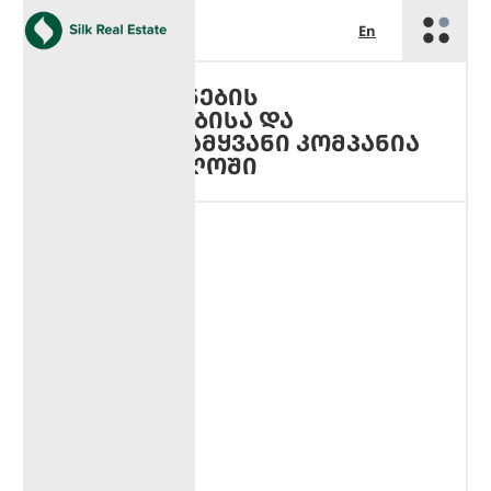
En
ᲣᲫᲠᲐᲕᲘ ᲥᲝᲜᲔᲑᲘᲡ
ᲒᲐᲜᲕᲘᲗᲐᲠᲔᲑᲘᲡᲐ ᲓᲐ
ᲛᲐᲠᲗᲕᲘᲡ ᲬᲐᲛᲧᲕᲐᲜᲘ ᲙᲝᲛᲞᲐᲜᲘᲐ
ᲡᲐᲥᲐᲠᲗᲕᲔᲚᲝᲨᲘ