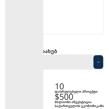
გამორჩეული მემკვიდრეობის
შექმნა ინოვაციური
მიდგომებით
კომპანიის შესახებ
ᲞᲝᲠᲢᲤᲝᲚᲘᲝ
20
10
წელი ბაზარზე
დასრულებული პროექტი
$380
$500
მილიონი აქტივი
მილიონი ინვესტიცია
საქართველოს ეკონომიკაში